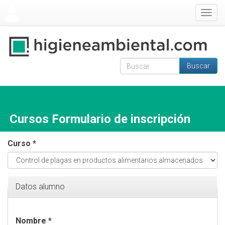
Pasar al contenido principal
Togg
navig
Buscar
Formulario de
Buscar
búsqueda
Cursos Formulario de inscripción
Curso
*
Ocultar
Datos alumno
Nombre
*