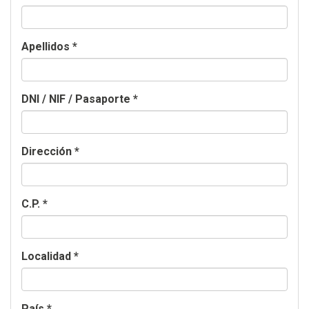
Apellidos
*
DNI / NIF / Pasaporte
*
Dirección
*
C.P.
*
Localidad
*
País
*