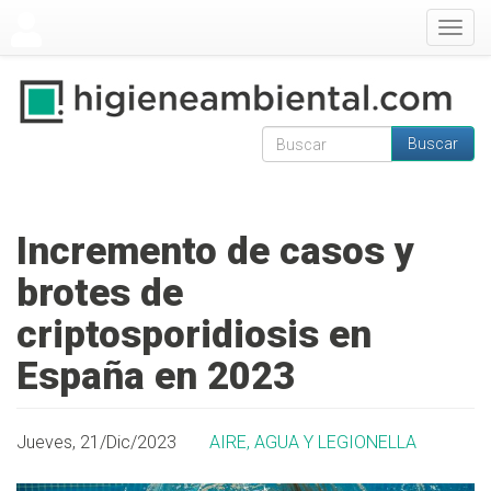
Pasar al contenido principal
Togg
navig
Buscar
Formulario de
Buscar
búsqueda
Incremento de casos y
brotes de
criptosporidiosis en
España en 2023
Jueves, 21/Dic/2023
AIRE, AGUA Y LEGIONELLA