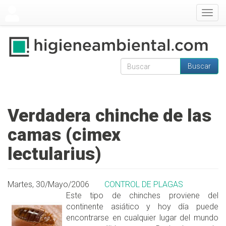
Pasar al contenido principal
Togg
navig
Buscar
Formulario de
Buscar
búsqueda
Verdadera chinche de las
camas (cimex
lectularius)
Martes, 30/Mayo/2006
CONTROL DE PLAGAS
Este tipo de chinches proviene del
continente asiático y hoy día puede
encontrarse en cualquier lugar del mundo