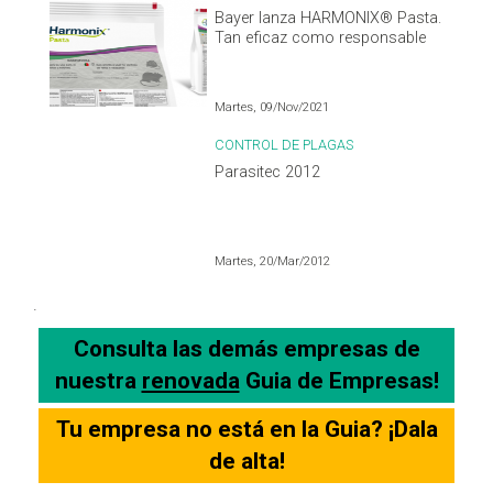
Bayer lanza HARMONIX® Pasta.
Tan eficaz como responsable
Martes, 09/Nov/2021
CONTROL DE PLAGAS
Parasitec 2012
Martes, 20/Mar/2012
.
Consulta las demás empresas de
nuestra
renovada
Guia de Empresas!
Tu empresa no está en la Guia? ¡Dala
de alta!