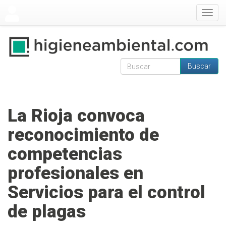
Pasar al contenido principal
Togg
navig
Buscar
Formulario de
Buscar
búsqueda
La Rioja convoca
reconocimiento de
competencias
profesionales en
Servicios para el control
de plagas