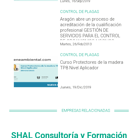
Lunes, 16/Sep/2019
CONTROL DE PLAGAS
Aragón abre un proceso de
acreditación de la cualificación
profesional GESTIÓN DE
SERVICIOS PARA EL CONTROL
DE ORGANISMOS NOCIVOS
Martes, 26/Feb/2013
(SEA251, de nivel 3) para los
profesionales de control de
CONTROL DE PLAGAS
plagas o legionella con
Curso Protectores de la madera
experiencia profesional
TP8 Nivel Aplicador
Jueves, 19/Dic/2019
EMPRESAS RELACIONADAS
SHAL Consultoría y Formación