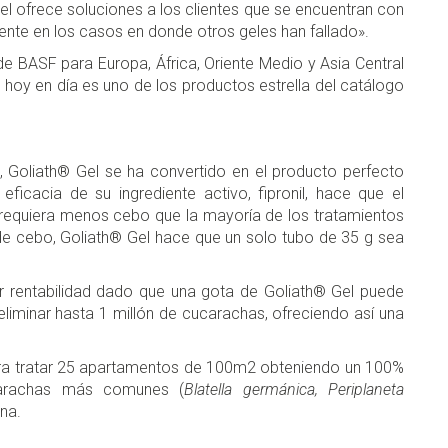
el ofrece soluciones a los clientes que se encuentran con
te en los casos en donde otros geles han fallado».
de BASF para Europa, África, Oriente Medio y Asia Central
 hoy en día es uno de los productos estrella del catálogo
, Goliath® Gel se ha convertido en el producto perfecto
ficacia de su ingrediente activo, fipronil, hace que el
 requiera menos cebo que la mayoría de los tratamientos
 de cebo, Goliath® Gel hace que un solo tubo de 35 g sea
r rentabilidad dado que una gota de Goliath® Gel puede
liminar hasta 1 millón de cucarachas, ofreciendo así una
ara tratar 25 apartamentos de 100m2 obteniendo un 100%
carachas más comunes (
Blatella germánica, Periplaneta
na.