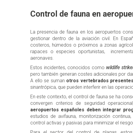
Control de fauna en aeropue
La presencia de fauna en los aeropuertos cons
gestionar dentro de la aviación civil. En E
costeros, húmedos o próximos a zonas agrícol
rapaces o especies oportunistas, incrementa 
aeronaves.
Estos incidentes, conocidos como
wildlife strike
pero también generan costes adicionales por da
A ello se suman
otros vertebrados presentes
sinantrópica, que pueden interferir en las operacio
En este contexto, el control de fauna se ha con
convergen criterios de seguridad operaciona
aeropuertos españoles deben integrar pro
estudios de avifauna, monitorización continua,
control activas y pasivas para minimizar el riesgo
Para el sector del control de plagas, est