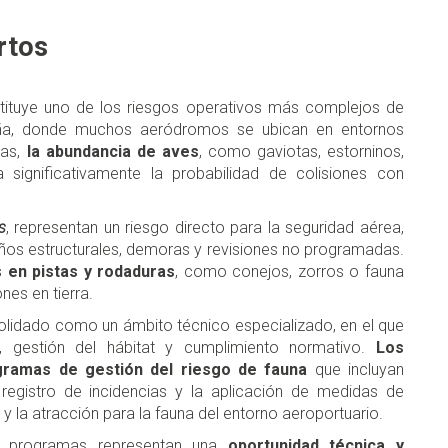
rtos
tituye uno de los riesgos operativos más complejos de
spaña, donde muchos aeródromos se ubican en entornos
as,
la abundancia de aves
, como gaviotas, estorninos,
significativamente la probabilidad de colisiones con
s
, representan un riesgo directo para la seguridad aérea,
ños estructurales, demoras y revisiones no programadas.
 en pistas y rodaduras
, como conejos, zorros o fauna
nes en tierra.
solidado como un ámbito técnico especializado, en el que
l, gestión del hábitat y cumplimiento normativo.
Los
gramas de gestión del riesgo de fauna
que incluyan
 registro de incidencias y la aplicación de medidas de
 y la atracción para la fauna del entorno aeroportuario.
os programas representan una
oportunidad técnica y