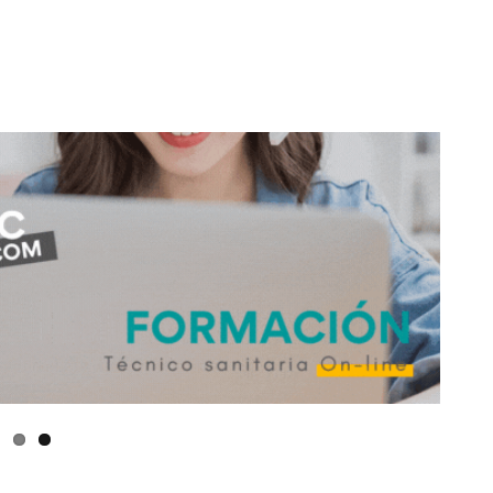
don
are