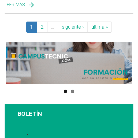
LEER MÁS
SOBRE ROCA DEFISAN
1
2
…
siguiente ›
última »
BOLETÍN
Suscríbase a nuestro boletín: