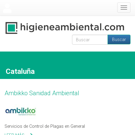
Pasar al contenido principal
Togg
navig
Buscar
Formulario de
Buscar
búsqueda
Cataluña
Ambikko Sanidad Ambiental
Servicios de Control de Plagas en General