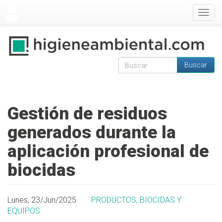
Pasar al contenido principal
Togg
navig
Buscar
Formulario de
Buscar
búsqueda
Gestión de residuos
generados durante la
aplicación profesional de
biocidas
Lunes, 23/Jun/2025
PRODUCTOS, BIOCIDAS Y
EQUIPOS