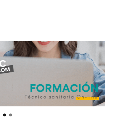
don
are