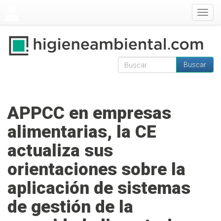
Pasar al contenido principal
Togg
navig
Buscar
Formulario de
Buscar
búsqueda
APPCC en empresas
alimentarias, la CE
actualiza sus
orientaciones sobre la
aplicación de sistemas
de gestión de la