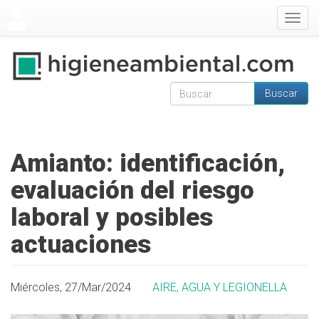
Pasar al contenido principal
Togg
navig
Buscar
Formulario de
Buscar
búsqueda
Amianto: identificación,
evaluación del riesgo
laboral y posibles
actuaciones
Miércoles, 27/Mar/2024
AIRE, AGUA Y LEGIONELLA