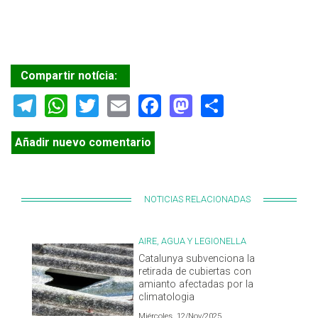
Compartir notícia:
Telegram
WhatsApp
Twitter
Email
Facebook
Mastodon
Share
Añadir nuevo comentario
NOTICIAS RELACIONADAS
AIRE, AGUA Y LEGIONELLA
Catalunya subvenciona la
retirada de cubiertas con
amianto afectadas por la
climatologia
Miércoles, 12/Nov/2025