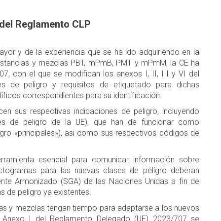
IV del Reglamento CLP
ayor y de la experiencia que se ha ido adquiriendo en la
 sustancias y mezclas PBT, mPmB, PMT y mPmM, la CE ha
 con el que se modifican los anexos I, II, III y VI del
s de peligro y requisitos de etiquetado para dichas
tíficos correspondientes para su identificación.
en sus respectivas indicaciones de peligro, incluyendo
ones de peligro de la UE), que han de funcionar como
ligro «principales»), asi como sus respectivos códigos de
rramienta esencial para comunicar información sobre
ctogramas para las nuevas clases de peligro deberan
nte Armonizado (SGA) de las Naciones Unidas a fin de
s de peligro ya existentes.
ias y mezclas tengan tiempo para adaptarse a los nuevos
 el Anexo I del Reglamento Delegado (UE) 2023/707 se