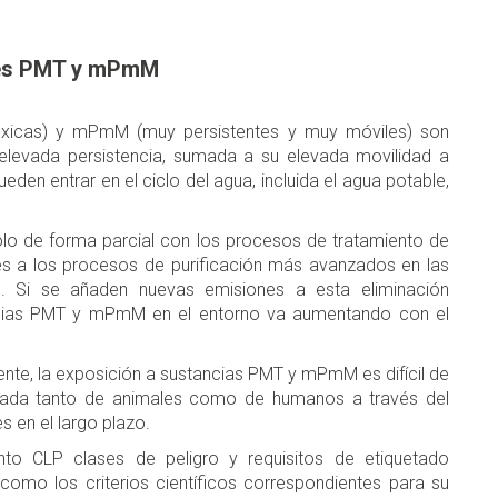
des PMT y mPmM
tóxicas) y mPmM (muy persistentes y muy móviles) son
elevada persistencia, sumada a su elevada movilidad a
den entrar en el ciclo del agua, incluida el agua potable,
o de forma parcial con los procesos de tratamiento de
tes a los procesos de purificación más avanzados en las
e. Si se añaden nuevas emisiones a esta eliminación
ancias PMT y mPmM en el entorno va aumentando con el
ente, la exposición a sustancias PMT y mPmM es difícil de
mulada tanto de animales como de humanos a través del
 en el largo plazo.
nto CLP clases de peligro y requisitos de etiquetado
mo los criterios científicos correspondientes para su