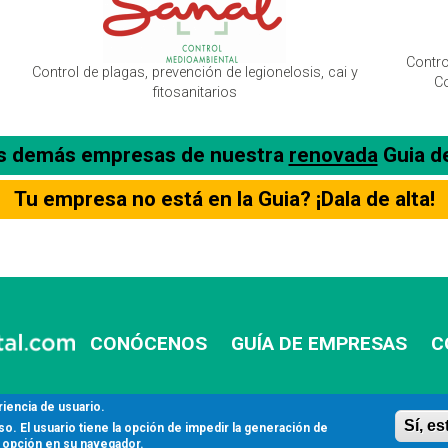
Contro
Control de plagas, prevención de legionelosis, cai y
Co
fitosanitarios
as demás empresas de nuestra
renovada
Guia d
Tu empresa no está en la Guia? ¡Dala de alta!
CONÓCENOS
GUÍA DE EMPRESAS
C
riencia de usuario.
Sí, e
. El usuario tiene la opción de impedir la generación de
 opción en su navegador.