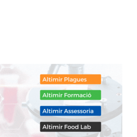
don
are