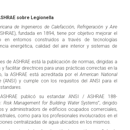
 ASHRAE sobre Legionella
icana de Ingenieros de Calefacción, Refrigeración y Aire
ASHRAE), fundada en 1894, tiene por objetivo mejorar el
o en entornos construidos a través de tecnologías
encia energética, calidad del aire interior y sistemas de
des de ASHRAE está la publicación de normas, dirigidas a
 y facilitar directrices para unas prácticas correctas en la
llo, la ASHRAE está acreditada por el
American National
e
(ANSI) y cumple con los requisitos del ANSI para el
estandares.
 ASHRAE publicó su estandar ANSI / ASHRAE 188-
is: Risk Management for Building Water Systems
”, dirigido
ios y administradors de edificios ocupados comerciales,
ndustriales, como para los profesionales involucrados en el
aciones centralizadas de agua ubicados en los mismos.