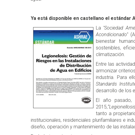
Ya está disponible en castellano el estándar
La
"Sociedad Amer
Acondicionado
" (
bienestar human
sostenibles, efici
climatización.
Entre las activida
armonizar criterios
industria. Para e
Standards Institut
desarrollo de los 
El año pasado,
2015,
“Legionellos
tanto a propietar
institucionales, residenciales plurifamiliares e i
diseño, operación y mantenimiento de las instal