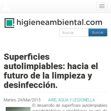
Pasar al contenido principal
Togg
navig
Buscar
Formulario de
Buscar
búsqueda
Superficies
autolimpiables: hacia el
futuro de la limpieza y
desinfección.
Martes, 24/Mar/2015
AIRE, AGUA Y LEGIONELLA
El desarrollo de superficies autolimpiables
superhidrófobas y oleofóbicas es uno de