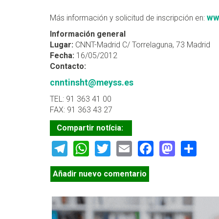
ww
Más información y solicitud de inscripción en:
Información general
Lugar:
CNNT-Madrid C/ Torrelaguna, 73 Madrid
Fecha:
16/05/2012
Contacto:
cnntinsht@meyss.es
TEL: 91 363 41 00
FAX: 91 363 43 27
Compartir notícia:
Telegram
WhatsApp
Twitter
Email
Facebook
Masto
Sh
Añadir nuevo comentario