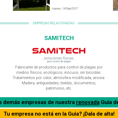
Jueves, 14/Sep/2017
EMPRESAS RELACIONADAS
SAMITECH
Fabricante de productos para control de plagas por
medios físicos, ecológicos, inócuos, sin biocidas.
Tratamientos por calor, atmósfera modificada, anoxia.
Madera, antigüedades, textiles, documentos,
patrimonio, etc.
as demás empresas de nuestra
renovada
Guia d
Tu empresa no está en la Guia? ¡Dala de alta!