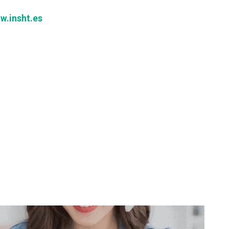
w.insht.es
don
are