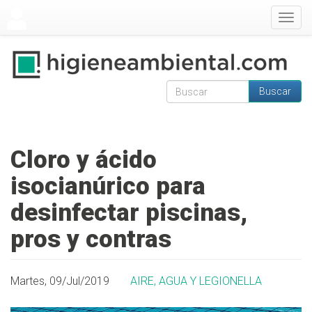
Pasar al contenido principal
Togg
navig
Buscar
Formulario de
Buscar
búsqueda
Cloro y ácido
isocianúrico para
desinfectar piscinas,
pros y contras
Martes, 09/Jul/2019
AIRE, AGUA Y LEGIONELLA