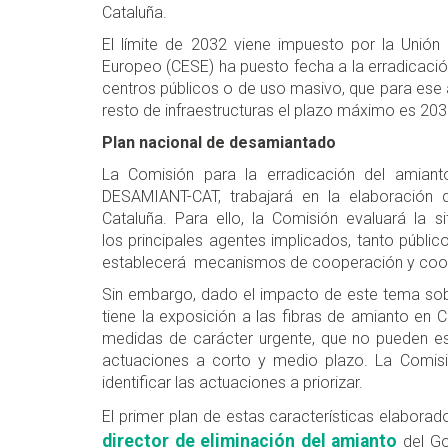
Cataluña.
El límite de 2032 viene impuesto por la Unió
Europeo (CESE) ha puesto fecha a la erradicació
centros públicos o de uso masivo, que para ese 
resto de infraestructuras el plazo máximo es 20
Plan nacional de desamiantado
La Comisión para la erradicación del amian
DESAMIANT-CAT, trabajará en la elaboración d
Cataluña. Para ello, la Comisión evaluará la si
los principales agentes implicados, tanto públ
establecerá mecanismos de cooperación y coord
Sin embargo, dado el impacto de este tema sob
tiene la exposición a las fibras de amianto en 
medidas de carácter urgente, que no pueden esp
actuaciones a corto y medio plazo. La Comi
identificar las actuaciones a priorizar.
El primer plan de estas características elabora
director de eliminación del amianto
del Go