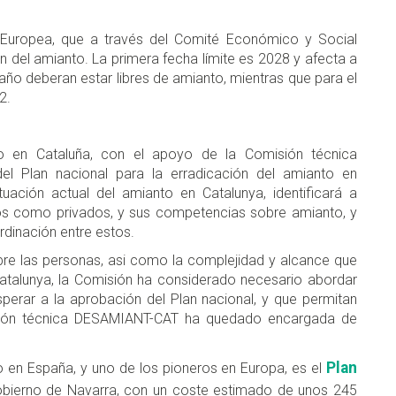
n Europea, que a través del Comité Económico y Social
n del amianto. La primera fecha límite es 2028 y afecta a
año deberan estar libres de amianto, mientras que para el
32.
to en Cataluña, con el apoyo de la Comisión técnica
el Plan nacional para la erradicación del amianto en
tuación actual del amianto en Catalunya, identificará a
icos como privados, y sus competencias sobre amianto, y
inación entre estos.
re las personas, asi como la complejidad y alcance que
Catalunya, la Comisión ha considerado necesario abordar
erar a la aprobación del Plan nacional, y que permitan
sión técnica DESAMIANT-CAT ha quedado encargada de
Plan
do en España, y uno de los pioneros en Europa, es el
bierno de Navarra, con un coste estimado de unos 245