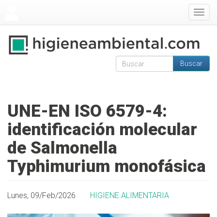
Pasar al contenido principal
Togg
navig
Buscar
Formulario de
Buscar
búsqueda
UNE-EN ISO 6579-4:
identificación molecular
de Salmonella
Typhimurium monofásica
Lunes, 09/Feb/2026
HIGIENE ALIMENTARIA