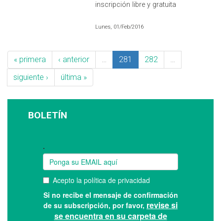
inscripción libre y gratuita
Lunes, 01/Feb/2016
« primera
‹ anterior
…
281
282
…
siguiente ›
última »
BOLETÍN
Suscríbase a nuestro boletín: